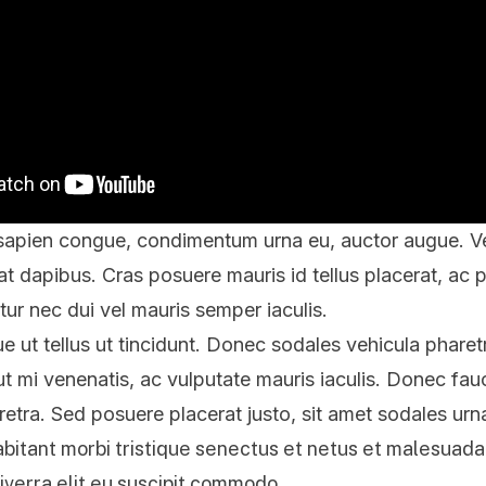
 sapien congue, condimentum urna eu, auctor augue. V
 at dapibus. Cras posuere mauris id tellus placerat, ac p
tur nec dui vel mauris semper iaculis.
que ut tellus ut tincidunt. Donec sodales vehicula phare
t mi venenatis, ac vulputate mauris iaculis. Donec fau
retra. Sed posuere placerat justo, sit amet sodales urn
bitant morbi tristique senectus et netus et malesuada
iverra elit eu suscipit commodo.