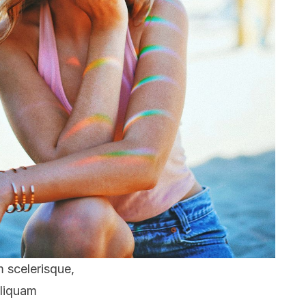
m scelerisque,
Aliquam