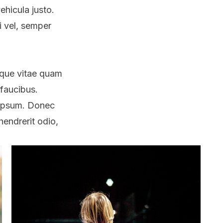
ehicula justo.
i vel, semper
sque vitae quam
 faucibus.
s ipsum. Donec
hendrerit odio,