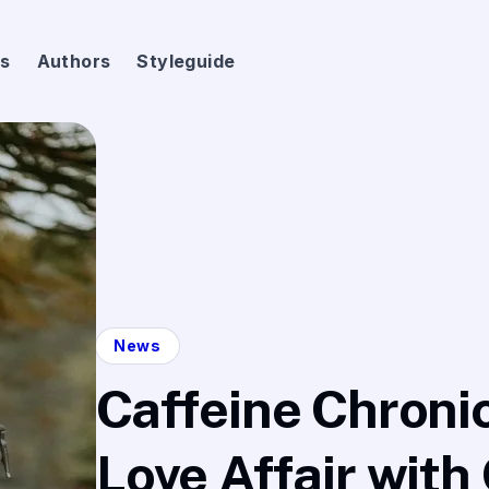
s
Authors
Styleguide
News
Caffeine Chroni
Love Affair with