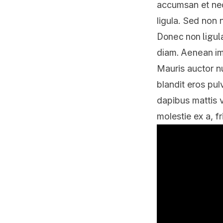
accumsan et nequ
ligula. Sed non 
Donec non ligula
diam. Aenean im
Mauris auctor nun
blandit eros pul
dapibus mattis v
molestie ex a, f