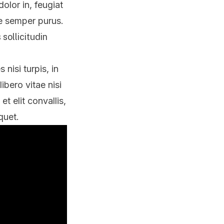
olor in, feugiat
ae semper purus.
sollicitudin
nisi turpis, in
ibero vitae nisi
t elit convallis,
quet.