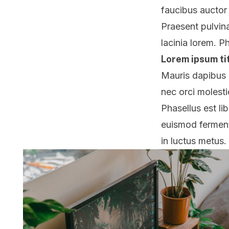
faucibus auctor 
Praesent pulvin
lacinia lorem. P
Lorem ipsum ti
Mauris dapibus 
nec orci molesti
Phasellus est lib
euismod fermentu
in luctus metus.