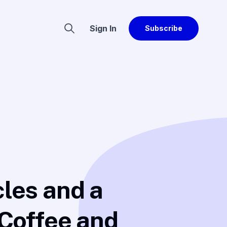
Sign In
Subscribe
cles and a
 Coffee and