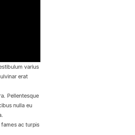
estibulum varius
ulvinar erat
tra. Pellentesque
cibus nulla eu
a.
 fames ac turpis