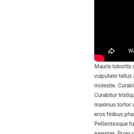
Mauris lobortis
vulputate tellus
molestie. Curabi
Curabitur tristi
maximus tortor u
eros finibus pha
Pellentesque ha
egestas. Proin v